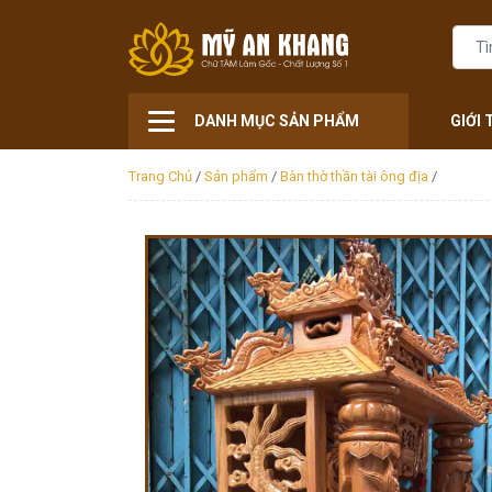
DANH MỤC SẢN PHẨM
GIỚI 
Trang Chủ
/
Sản phẩm
/
Bàn thờ thần tài ông địa
/