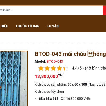
THIỆU
THƯỚC LỖ BAN
TƯ VẤN
BTOD-043 mái chùa hông r
Model:
BTOD-043
4.4/5 - (48 bình ch
VND
13,800,000
Kích thước sản phẩm:
60 x 60 x 108
(Ngang x Sâ
Kích thước tùy chọn:
68 x 68 x 118
- Giá 16.800.000 VNĐ