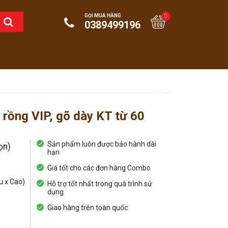
GỌI MUA HÀNG
0
0389499196
ồng VIP, gõ dày KT từ 60
Sản phẩm luôn được bảo hành dài
ọn)
hạn
Giá tốt cho các đơn hàng Combo
u x Cao)
Hỗ trợ tốt nhất trong quá trình sử
dụng
Giao hàng trên toàn quốc