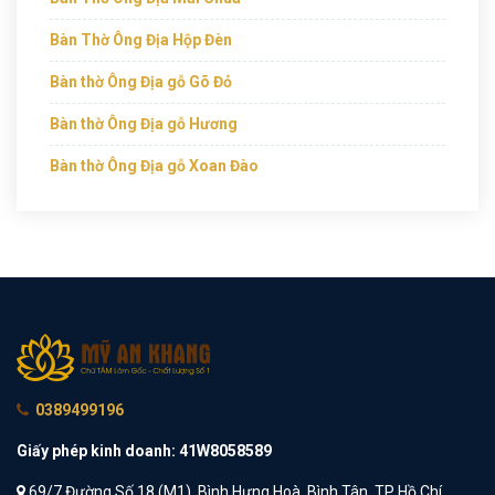
Bàn Thờ Ông Địa Hộp Đèn
Bàn thờ Ông Địa gỗ Gõ Đỏ
Bàn thờ Ông Địa gỗ Hương
Bàn thờ Ông Địa gỗ Xoan Đào
0389499196
Giấy phép kinh doanh: 41W8058589
69/7 Đường Số 18 (M1), Bình Hưng Hoà, Bình Tân, TP Hồ Chí