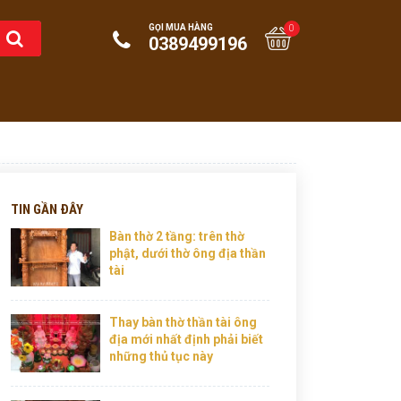
GỌI MUA HÀNG
0
0389499196
TIN GẦN ĐÂY
Bàn thờ 2 tầng: trên thờ
phật, dưới thờ ông địa thần
tài
Thay bàn thờ thần tài ông
địa mới nhất định phải biết
những thủ tục này