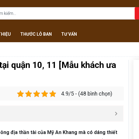
THIỆU
THƯỚC LỖ BAN
TƯ VẤN
tại quận 10, 11 [Mẫu khách ưa
4.9/5 - (48 bình chọn)
 ông địa thần tài của Mỹ An Khang mà có dáng thiết