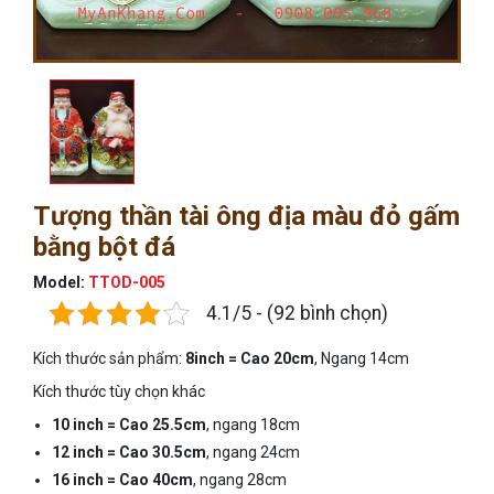
Tượng thần tài ông địa màu đỏ gấm
bằng bột đá
Model:
TTOD-005
4.1/5 - (92 bình chọn)
Kích thước sản phẩm:
8inch = Cao 20cm
, Ngang 14cm
Kích thước tùy chọn khác
10 inch = Cao 25.5cm
, ngang 18cm
12 inch = Cao 30.5cm
, ngang 24cm
16 inch = Cao 40cm
, ngang 28cm