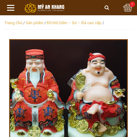
0
Trang Chủ
/
Sản phẩm
/
Đồ thờ Gốm – Sứ – Đá cao cấp
/