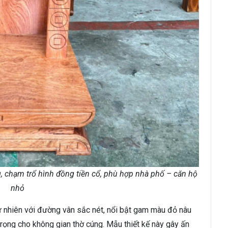
, chạm trổ hình đồng tiền cổ, phù hợp nhà phố – căn hộ
nhỏ
ự nhiên với đường vân sắc nét, nổi bật gam màu đỏ nâu
rọng cho không gian thờ cúng. Mẫu thiết kế này gây ấn