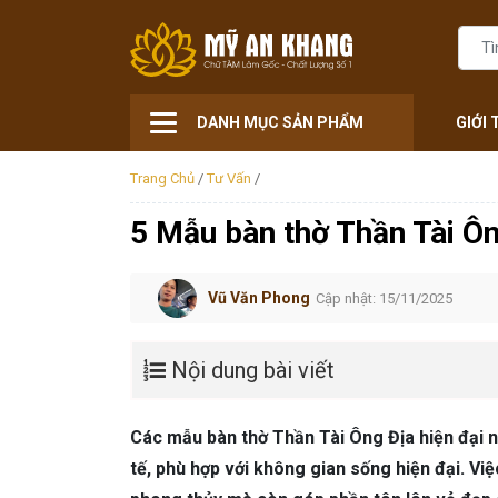
DANH MỤC SẢN PHẨM
GIỚI 
Trang Chủ
/
Tư Vấn
/
5 Mẫu bàn thờ Thần Tài Ông
Vũ Văn Phong
Cập nhật: 15/11/2025
Nội dung bài viết
Các mẫu bàn thờ Thần Tài Ông Địa hiện đại n
tế, phù hợp với không gian sống hiện đại. Vi