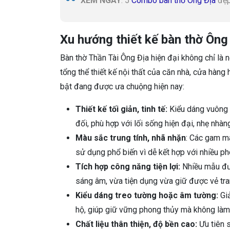
XEM NGAY
: 5
Combo bàn thờ Ông Địa
đẹp
Xu hướng thiết kế bàn thờ Ông 
Bàn thờ Thần Tài Ông Địa hiện đại không chỉ là 
tổng thể thiết kế nội thất của căn nhà, cửa hàng
bật đang được ưa chuộng hiện nay:
Thiết kế tối giản, tinh tế:
Kiểu dáng vuông v
đối, phù hợp với lối sống hiện đại, nhẹ nhàn
Màu sắc trung tính, nhã nhặn
: Các gam m
sử dụng phổ biến vì dễ kết hợp với nhiều ph
Tích hợp công năng tiện lợi:
Nhiều mẫu đượ
sáng âm, vừa tiện dụng vừa giữ được vẻ tr
Kiểu dáng treo tường hoặc âm tường:
Giả
hộ, giúp giữ vững phong thủy mà không làm 
Chất liệu thân thiện, độ bền cao:
Ưu tiên 