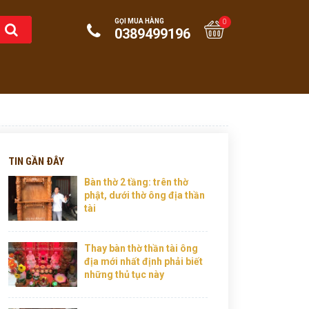
GỌI MUA HÀNG
0
0389499196
TIN GẦN ĐÂY
Bàn thờ 2 tầng: trên thờ
phật, dưới thờ ông địa thần
tài
Thay bàn thờ thần tài ông
địa mới nhất định phải biết
những thủ tục này