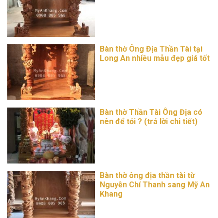
Bàn thờ Ông Địa Thần Tài tại
Long An nhiều mẫu đẹp giá tốt
Bàn thờ Thần Tài Ông Địa có
nên để tỏi ? (trả lời chi tiết)
Bàn thờ ông địa thần tài từ
Nguyễn Chí Thanh sang Mỹ An
Khang